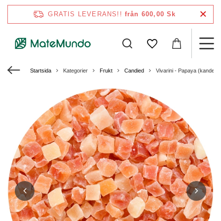
GRATIS LEVERANS!!
från 600,00 Sk
Startsida
Kategorier
Frukt
Candied
Vivarini - Papaya (kandera