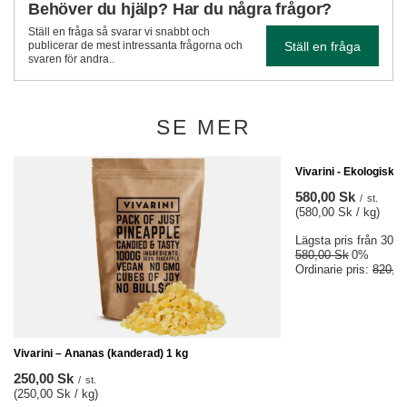
Behöver du hjälp? Har du några frågor?
Ställ en fråga så svarar vi snabbt och
Ställ en fråga
publicerar de mest intressanta frågorna och
svaren för andra..
SE MER
FYND
Vivarini - Ekologisk 
580,00 Sk
/
st.
(580,00 Sk / kg)
Lägsta pris från 30 da
580,00 Sk
0%
Ordinarie pris:
820,0
Vivarini – Ananas (kanderad) 1 kg
250,00 Sk
/
st.
(250,00 Sk / kg)