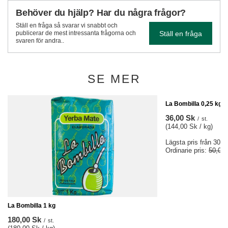
Behöver du hjälp? Har du några frågor?
Ställ en fråga så svarar vi snabbt och
Ställ en fråga
publicerar de mest intressanta frågorna och
svaren för andra..
SE MER
FYND
La Bombilla 0,25 kg
36,00 Sk
/
st.
(144,00 Sk / kg)
Lägsta pris från 30 d
Ordinarie pris:
50,00
La Bombilla 1 kg
180,00 Sk
/
st.