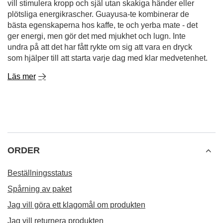
Guayusa-te - hur brygger man det för att utnyttja
dess egenskaper fullt ut?
Guayusa luktar som gryningen i djungeln - fräsch, grön
och full av löften. Denna sydamerikanska infusion, som i
århundraden varit en följeslagare till Amazonas stammar
i gryningen, hittar nu sin väg till kopparna hos dem som
vill stimulera kropp och själ utan skakiga händer eller
plötsliga energikrascher. Guayusa-te kombinerar de
bästa egenskaperna hos kaffe, te och yerba mate - det
ger energi, men gör det med mjukhet och lugn. Inte
undra på att det har fått rykte om sig att vara en dryck
som hjälper till att starta varje dag med klar medvetenhet.
Läs mer