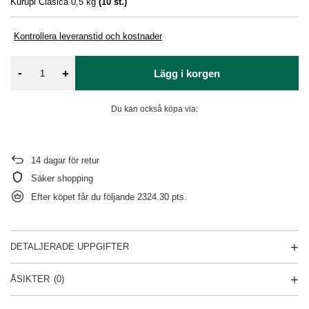
Kurupi Clasica 0,5 kg
(
10
st.)
Kontrollera leveranstid och kostnader
-
+
Lägg i korgen
Du kan också köpa via:
14
dagar för retur
Säker shopping
Efter köpet får du följande
2324.30 pts.
DETALJERADE UPPGIFTER
ÅSIKTER
(0)