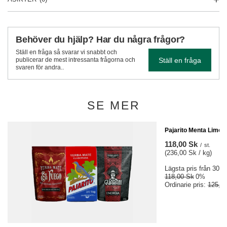
Behöver du hjälp? Har du några frågor?
Ställ en fråga så svarar vi snabbt och
Ställ en fråga
publicerar de mest intressanta frågorna och
svaren för andra..
SE MER
FYND
Pajarito Menta Limon 
118,00 Sk
/
st.
(236,00 Sk / kg)
Lägsta pris från 30 da
118,00 Sk
0%
Ordinarie pris:
125,0