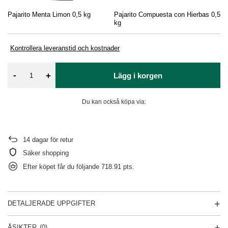
Pajarito Menta Limon 0,5 kg
Pajarito Compuesta con Hierbas 0,5
Pa
kg
Tr
Kontrollera leveranstid och kostnader
-
+
Lägg i korgen
Du kan också köpa via:
14
dagar för retur
Säker shopping
Efter köpet får du följande
718.91 pts.
DETALJERADE UPPGIFTER
ÅSIKTER
(0)