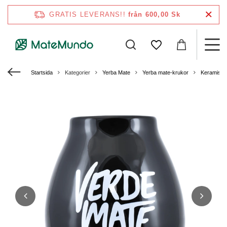
GRATIS LEVERANS!!
från 600,00 Sk
Startsida
Kategorier
Yerba Mate
Yerba mate-krukor
Keramiska