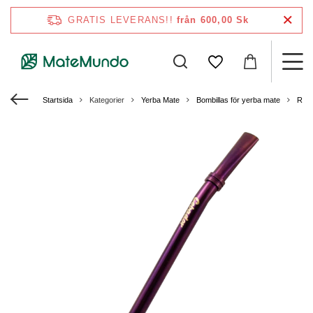
GRATIS LEVERANS!!
från 600,00 Sk
Startsida
Kategorier
Yerba Mate
Bombillas för yerba mate
Rostf