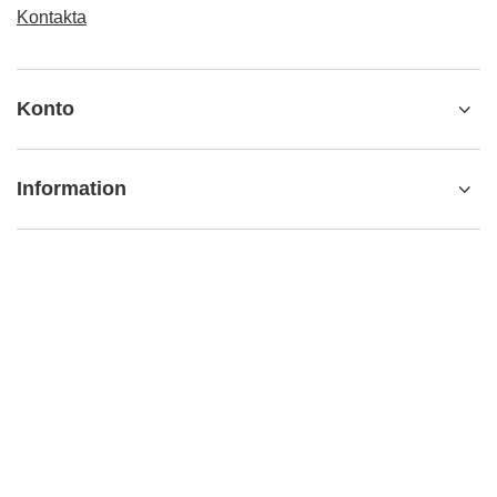
Kontakta
Konto
Information
info@matemundo.se
MateMundo.se
,
Ostrowskiego 9/129
,
53-238
Wrocław
(Polen)
I butiken presenterar vi bruttopriserna (inkl. moms)..
Mervärdesskattesatser för inhemska konsumenter:
Sweden
.