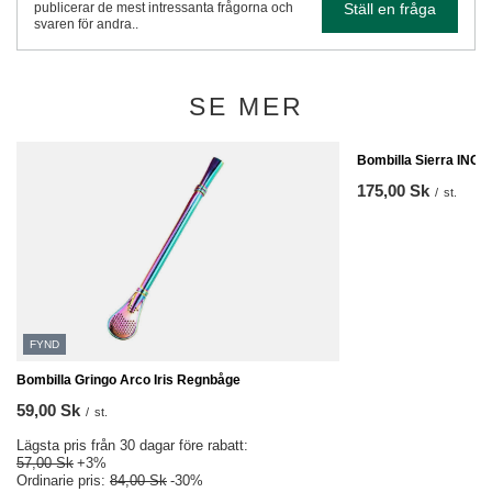
Ställ en fråga
publicerar de mest intressanta frågorna och
svaren för andra..
SE MER
Bombilla Sierra INOX
175,00 Sk
/
st.
FYND
Bombilla Gringo Arco Iris Regnbåge
59,00 Sk
/
st.
Lägsta pris från 30 dagar före rabatt:
57,00 Sk
+3%
Ordinarie pris:
84,00 Sk
-30%