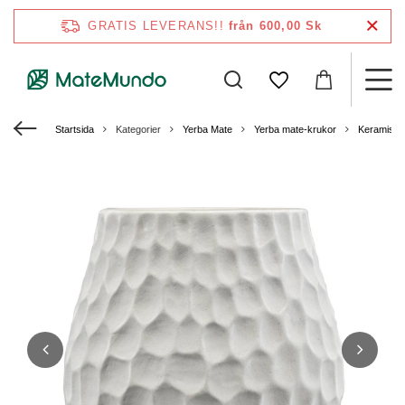
GRATIS LEVERANS!!
från 600,00 Sk
Startsida
Kategorier
Yerba Mate
Yerba mate-krukor
Keramiska