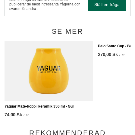
Ställ en fråga
publicerar de mest intressanta frågorna och
svaren för andra..
SE MER
Palo Santo Cup - Barr
270,00 Sk
/
st.
Yaguar Mate-kopp i keramik 350 ml - Gul
74,00 Sk
/
st.
REKOMMENDERAD