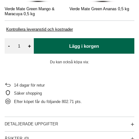
Verde Mate Green Mango &
Verde Mate Green Ananas 0,5 kg
Ve
Maracuya 0,5 kg
Kontrollera leveranstid och kostnader
-
+
Lägg i korgen
Du kan också köpa via:
14
dagar för retur
Säker shopping
Efter köpet får du följande
802.71 pts.
DETALJERADE UPPGIFTER
ÅSIKTER
(0)