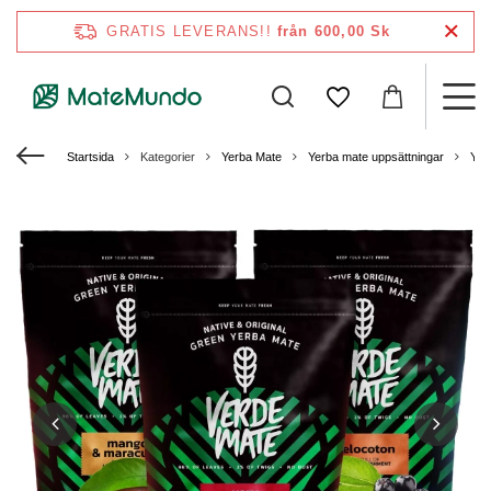
GRATIS LEVERANS!!
från 600,00 Sk
Startsida
Kategorier
Yerba Mate
Yerba mate uppsättningar
Yer