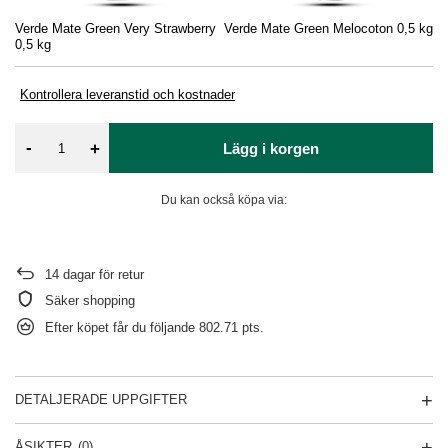
Verde Mate Green Very Strawberry
Verde Mate Green Melocoton 0,5 kg
Ve
0,5 kg
Ma
Kontrollera leveranstid och kostnader
-
+
Lägg i korgen
Du kan också köpa via:
14
dagar för retur
Säker shopping
Efter köpet får du följande
802.71 pts.
DETALJERADE UPPGIFTER
ÅSIKTER
(0)