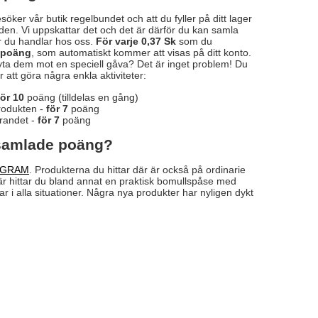
söker vår butik regelbundet och att du fyller på ditt lager
en. Vi uppskattar det och det är därför du kan samla
är du handlar hos oss.
För varje 0,37 Sk
som du
1 poäng
, som automatiskt kommer att visas på ditt konto.
yta dem mot en speciell gåva? Det är inget problem! Du
 att göra några enkla aktiviteter:
för 10
poäng (tilldelas en gång)
produkten -
för 7
poäng
ttrandet -
för 7
poäng
nsamlade poäng?
OGRAM
. Produkterna du hittar där är också på ordinarie
är hittar du bland annat en praktisk bomullspåse med
i alla situationer. Några nya produkter har nyligen dykt