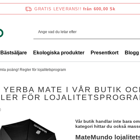
GRATIS LEVERANS!!
från 600,00 Sk
Bästsäljare
Ekologiska produkter
Presentkort
Blogg
mla poäng! Regler för lojalitetsprogram
 YERBA MATE I VÅR BUTIK O
LER FÖR LOJALITETSPROGR
0
Vår butik handlar inte bara o
kategori hittar du också masso
MateMundo lojalite