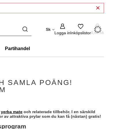
Sk
Logga in
Inköpslistor
0,00 Sk
Partihandel
CH SAMLA POÄNG!
AM
m
yerba mate
och relaterade tillbehör. I en särskild
r av attraktiva prylar som du kan få (nästan) gratis!
tsprogram