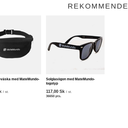
REKOMMEND
eväska med MateMundo-
Solglasögon med MateMundo-
logotyp
k
117,00 Sk
/
st.
/
st.
36650
pts.