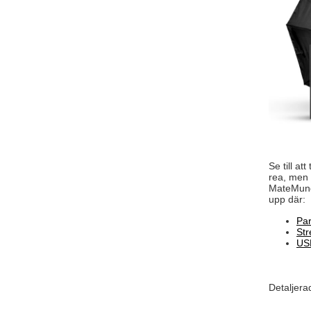
Se till att
rea, men 
MateMundo
upp där:
Pa
St
US
Detaljera