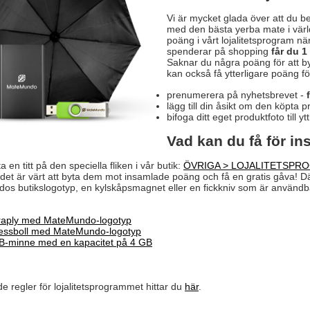
Vi är mycket glada över att du be
med den bästa yerba mate i värld
poäng i vårt lojalitetsprogram n
spenderar på shopping
får du 
Saknar du några poäng för att b
kan också få ytterligare poäng för
prenumerera på nyhetsbrevet -
lägg till din åsikt om den köpta 
bifoga ditt eget produktfoto till y
Vad kan du få för i
 ta en titt på den speciella fliken i vår butik:
ÖVRIGA > LOJALITETSPR
det är värt att byta dem mot insamlade poäng och få en gratis gåva! D
s butikslogotyp, en kylskåpsmagnet eller en fickkniv som är användbar 
raply med MateMundo-logotyp
ressboll med MateMundo-logotyp
B-minne med en kapacitet på 4 GB
de regler för lojalitetsprogrammet hittar du
här
.