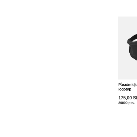
Påse/midj
logotyp
175,00 S
80000
pts.