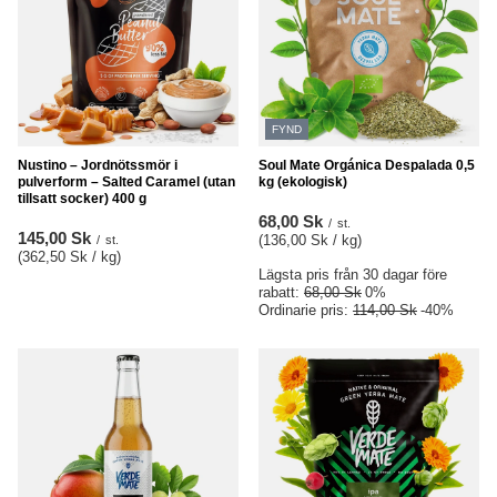
FYND
Nustino – Jordnötssmör i
Soul Mate Orgánica Despalada 0,5
pulverform – Salted Caramel (utan
kg (ekologisk)
tillsatt socker) 400 g
68,00 Sk
/
st.
145,00 Sk
(136,00 Sk / kg
)
/
st.
(362,50 Sk / kg
)
Lägsta pris från 30 dagar före
rabatt:
68,00 Sk
0%
Ordinarie pris:
114,00 Sk
-40%