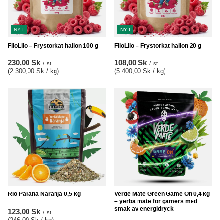
NY I
NY I
FiloLilo – Frystorkat hallon 100 g
FiloLilo – Frystorkat hallon 20 g
230,00 Sk
108,00 Sk
/
st.
/
st.
(2 300,00 Sk / kg
)
(5 400,00 Sk / kg
)
Rio Parana Naranja 0,5 kg
Verde Mate Green Game On 0,4 kg
– yerba mate för gamers med
smak av energidryck
123,00 Sk
/
st.
(246,00 Sk / kg
)