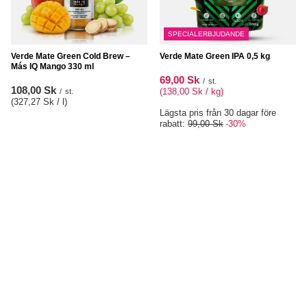
SPECIALERBJUDANDE
Verde Mate Green Cold Brew –
Verde Mate Green IPA 0,5 kg
Más IQ Mango 330 ml
69,00 Sk
/
st.
108,00 Sk
(138,00 Sk / kg
)
/
st.
(327,27 Sk / l
)
Lägsta pris från 30 dagar före
rabatt:
99,00 Sk
-30%
Verde Mate Green Lover's Kiss 0,4
Verde Mate Green Radler 0,5 kg
kg