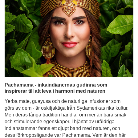
Pachamama - inkaindianernas gudinna som
inspirerar till att leva i harmoni med naturen
Yerba mate, guayusa och de naturliga infusioner som
görs av dem - är oskiljaktiga från Sydamerikas rika kultur.
Men deras långa tradition handlar om mer än bara smak
och stimulerande egenskaper. I hjärtat av uråldriga
indianstammar fanns ett djupt band med naturen, och
dess förkroppsligande var Pachamama. Vem är den här