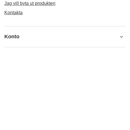
Jag vill byta ut produkten
Kontakta
Konto
Information
info@matemundo.se
MateMundo.se
,
Ostrowskiego 9/129
,
53-238
Wrocław
(Polen)
I butiken presenterar vi bruttopriserna (inkl. moms)..
Mervärdesskattesatser för inhemska konsumenter:
Sweden
.