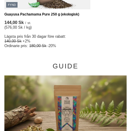
FYND
Guayusa Pachamama Pure 250 g (ekologisk)
144,00 Sk
/
st.
(576,00 Sk / kg)
Lägsta pris från 30 dagar före rabatt:
140,00 Sk
+2%
Ordinarie pris:
180,00 Sk
-20%
GUIDE