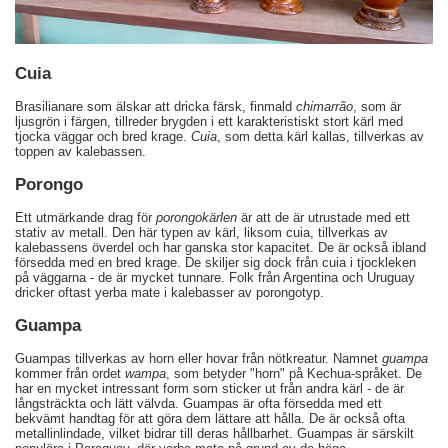
Cuia
Brasilianare som älskar att dricka färsk, finmald
chimarrão
, som är
ljusgrön i färgen, tillreder brygden i ett karakteristiskt stort kärl med
tjocka väggar och bred krage.
Cuia
, som detta kärl kallas, tillverkas av
toppen av kalebassen.
Porongo
Ett utmärkande drag för
porongokärlen
är att de är utrustade med ett
stativ av metall. Den här typen av kärl, liksom cuia, tillverkas av
kalebassens överdel och har ganska stor kapacitet. De är också ibland
försedda med en bred krage. De skiljer sig dock från cuia i tjockleken
på väggarna - de är mycket tunnare. Folk från Argentina och Uruguay
dricker oftast yerba mate i kalebasser av porongotyp.
Guampa
Guampas tillverkas av horn eller hovar från nötkreatur. Namnet
guampa
kommer från ordet
wampa
, som betyder "horn" på Kechua-språket. De
har en mycket intressant form som sticker ut från andra kärl - de är
långsträckta och lätt välvda. Guampas är ofta försedda med ett
bekvämt handtag för att göra dem lättare att hålla. De är också ofta
metallinlindade, vilket bidrar till deras hållbarhet. Guampas är särskilt