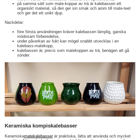
på samma sätt som mate-koppar av trä är kalebassen ett
organiskt material, så den ger sin smak och arom till mate-teet
och ger det ett unikt djup.
Nackdelar:
före första användningen kräver kalebassen lämplig, ganska
mödosam förberedelse,
under påverkan av fukt kan mögel snabbt utvecklas i en
kalebass-matekopp,
kalebassen är, precis som matekoppen av trä, benägen att gå
sönder.
Keramiska kompiskalebasser
Keramiska
matekalebasser
är praktiska, lätta att använda och mycket