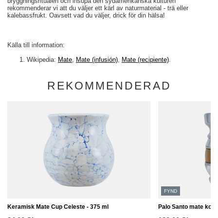
bryggningsritualen och insupa den sydamerikanska kulturen
rekommenderar vi att du väljer ett kärl av naturmaterial - trä eller
kalebassfrukt. Oavsett vad du väljer, drick för din hälsa!
Källa till information:
Wikipedia:
Mate
,
Mate (infusión)
,
Mate (recipiente)
.
REKOMMENDERAD
FYND
Keramisk Mate Cup Celeste - 375 ml
Palo Santo mate kopp