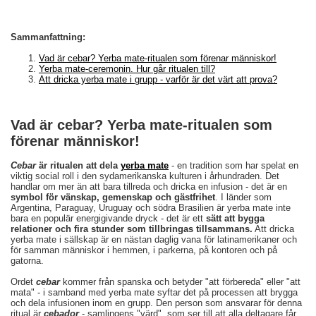
Sammanfattning:
Vad är cebar? Yerba mate-ritualen som förenar människor!
Yerba mate-ceremonin. Hur går ritualen till?
Att dricka yerba mate i grupp - varför är det värt att prova?
Vad är cebar? Yerba mate-ritualen som
förenar människor!
Cebar
är ritualen att dela
yerba mate
- en tradition som har spelat en
viktig social roll i den sydamerikanska kulturen i århundraden. Det
handlar om mer än att bara tillreda och dricka en infusion - det är en
symbol för vänskap, gemenskap och gästfrihet
. I länder som
Argentina, Paraguay, Uruguay och södra Brasilien är yerba mate inte
bara en populär energigivande dryck - det är ett
sätt att bygga
relationer och fira stunder som tillbringas tillsammans.
Att dricka
yerba mate i sällskap är en nästan daglig vana för latinamerikaner och
för samman människor i hemmen, i parkerna, på kontoren och på
gatorna.
Ordet
cebar
kommer från spanska och betyder "att förbereda" eller "att
mata" - i samband med yerba mate syftar det på processen att brygga
och dela infusionen inom en grupp. Den person som ansvarar för denna
ritual är
cebador
- samlingens "värd", som ser till att alla deltagare får