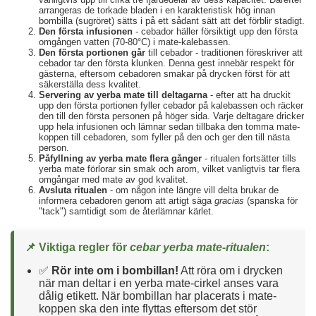
arrangeras de torkade bladen i en karakteristisk hög innan
bombilla (sugröret) sätts i på ett sådant sätt att det förblir stadigt.
Den första infusionen
- cebador häller försiktigt upp den första
omgången vatten (70-80°C) i mate-kalebassen.
Den första portionen går
till cebador - traditionen föreskriver att
cebador tar den första klunken. Denna gest innebär respekt för
gästerna, eftersom cebadoren smakar på drycken först för att
säkerställa dess kvalitet.
Servering av yerba mate till deltagarna
- efter att ha druckit
upp den första portionen fyller cebador på kalebassen och räcker
den till den första personen på höger sida. Varje deltagare dricker
upp hela infusionen och lämnar sedan tillbaka den tomma mate-
koppen till cebadoren, som fyller på den och ger den till nästa
person.
Påfyllning av yerba mate flera gånger
- ritualen fortsätter tills
yerba mate förlorar sin smak och arom, vilket vanligtvis tar flera
omgångar med mate av god kvalitet.
Avsluta ritualen
- om någon inte längre vill delta brukar de
informera cebadoren genom att artigt säga
gracias
(spanska för
"tack") samtidigt som de återlämnar kärlet.
📌 Viktiga regler för
cebar yerba mate-ritualen
:
✅
Rör inte om i bombillan!
Att röra om i drycken
när man deltar i en yerba mate-cirkel anses vara
dålig etikett. När bombillan har placerats i mate-
koppen ska den inte flyttas eftersom det stör