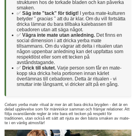
strukturen hos de torkade bladen och kan påverka
smaken.
✅
Säg inte "tack" för tidigt!
I yerba mate-kulturen
betyder "
gracias
" att du är klar. Om du vill fortsätta
dricka lämnar du bara tillbaka kalebassen till
cebadoren utan att säga något.
✅
Vägra inte mate utan anledning.
Det finns en
social dimension i att dricka yerba mate
tillsammans. Om du vägrar att delta i ritualen utan
någon uppenbar anledning kan det uppfattas som
respektlöst eller som ett tecken på
avståndstagande.
✅
Drick till slutet.
Varje person som får en mate-
kopp ska dricka hela portionen innan kärlet
överlämnas till cebadoren. Detta är ritualen - vi
smuttar inte långsamt, vi dricker allt på en gång.
Cebars yerba mate
-ritual är mer än att bara dricka brygden - det är en
delad upplevelse som för människor samman och främjar relationer. Att
följa ovanstående regler är inte bara ett tecken på respekt för
traditionen, utan också ett sätt att njuta av den bästa smaken av mate-
te i en vänlig atmosfär!