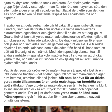
njuta av dryckens perfekta smak och arom. Att dricka yerba mate i
grupp följer dock vissa regler - man får inte röra om i drycken, söta den
eller justera den efter att cebadoren har tillagat den, eftersom det kan
ses som ett tecken på bristande respekt för cebadorens roll och
expertis.
Traditionen att dela yerba mate går tillbaka till ursprungsbefolkningen
Guaraní, som var de första som upptäckte yerba mate-växtens
extraordinära egenskaper och gjorde den till en del av sitt dagliga liv.
Guaranífolket fann att yerba mate hade stimulerande effekter, hjälpte till
att fokusera och främjade avkoppling. De drack infusionen före resor
och jakter och samlades som en gemenskap runt en eld. De tillredde
drycken i en enda kalebass som skickades från hand till hand som ett
sätt att fira enighet och närhet. Med tiden spred sig denna ritual till
andra samhällen - spanska kolonisatörer tog till sig vanan att dricka
yerba mate, och idag är infusionen en oskiljaktig del av livet i många
sydamerikanska länder.
Vad är det som gör
cebar yerba mate
-ritualen så speciell? Det är en
inkluderande tradition - det spelar ingen roll om sammankomsten äger
rum hemma, utomhus eller på jobbet.
Allt som behövs för att dricka
yerba mate tillsammans är en enda
mate-kopp
, en
bombilla
och
gott sällskap.
Varje utbyte av matekalebassen är inte bara en ny klunk
av infusionen utan också ett uttryck för tillit, närhet och öppenhet
gentemot andra. Det är just därför som
yerba mate är känd som
"vänskapens dryck
" - för att den för människor samman, oavsett
omständigheterna!