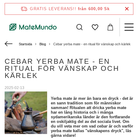
GRATIS LEVERANS!!
från 600,00 Sk
Startsida
Blog
Cebar yerba mate - en ritual för vänskap och kärlek
CEBAR YERBA MATE - EN
RITUAL FÖR VÄNSKAP OCH
KÄRLEK
2025-02-13
Yerba mate är mer än bara en dryck - det är
en sann tradition som för människor
samman! Ritualen att dricka yerba mate
har en lång historia och i många
sydamerikanska länder är den fortfarande
en oskiljaktig del av det sociala livet. Om
du vill veta mer om vad
cebar
är och varför
yerba mate kallas "vänskapens dryck", läs
gärna vidare!