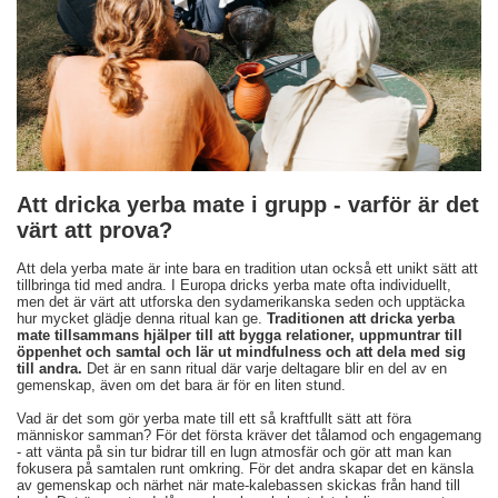
Att dricka yerba mate i grupp - varför är det
värt att prova?
Att dela yerba mate är inte bara en tradition utan också ett unikt sätt att
tillbringa tid med andra. I Europa dricks yerba mate ofta individuellt,
men det är värt att utforska den sydamerikanska seden och upptäcka
hur mycket glädje denna ritual kan ge.
Traditionen att dricka yerba
mate tillsammans hjälper till att bygga relationer, uppmuntrar till
öppenhet och samtal och lär ut mindfulness och att dela med sig
till andra.
Det är en sann ritual där varje deltagare blir en del av en
gemenskap, även om det bara är för en liten stund.
Vad är det som gör yerba mate till ett så kraftfullt sätt att föra
människor samman? För det första kräver det tålamod och engagemang
- att vänta på sin tur bidrar till en lugn atmosfär och gör att man kan
fokusera på samtalen runt omkring. För det andra skapar det en känsla
av gemenskap och närhet när mate-kalebassen skickas från hand till