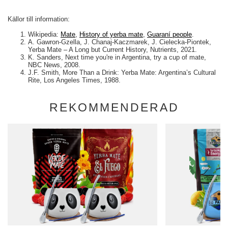
Källor till information:
Wikipedia:
Mate
,
History of yerba mate
,
Guaraní people
.
A. Gawron-Gzella, J. Chanaj-Kaczmarek, J. Cielecka-Piontek,
Yerba Mate – A Long but Current History, Nutrients, 2021.
K. Sanders, Next time you're in Argentina, try a cup of mate,
NBC News, 2008.
J.F. Smith, More Than a Drink: Yerba Mate: Argentina’s Cultural
Rite, Los Angeles Times, 1988.
REKOMMENDERAD