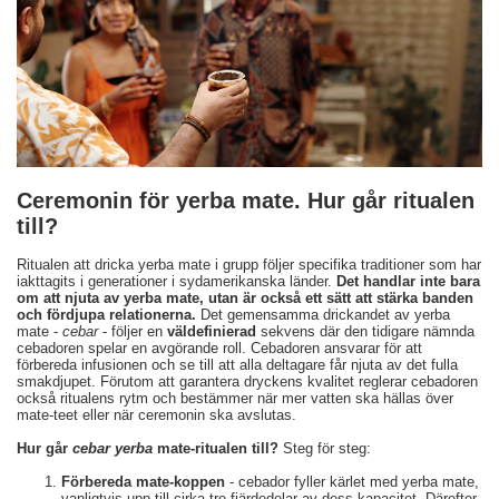
Ceremonin för yerba mate. Hur går ritualen
till?
Ritualen att dricka yerba mate i grupp följer specifika traditioner som har
iakttagits i generationer i sydamerikanska länder.
Det handlar inte bara
om att njuta av yerba mate, utan är också ett sätt att stärka banden
och fördjupa relationerna.
Det gemensamma drickandet av yerba
mate -
cebar
- följer en
väldefinierad
sekvens där den tidigare nämnda
cebadoren spelar en avgörande roll. Cebadoren ansvarar för att
förbereda infusionen och se till att alla deltagare får njuta av det fulla
smakdjupet. Förutom att garantera dryckens kvalitet reglerar cebadoren
också ritualens rytm och bestämmer när mer vatten ska hällas över
mate-teet eller när ceremonin ska avslutas.
Hur går
cebar yerba
mate-ritualen till?
Steg för steg:
Förbereda mate-koppen
- cebador fyller kärlet med yerba mate,
vanligtvis upp till cirka tre fjärdedelar av dess kapacitet. Därefter