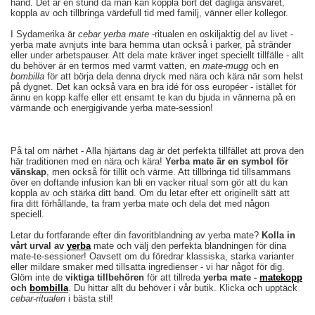
hand. Det är en stund då man kan koppla bort det dagliga ansvaret,
koppla av och tillbringa värdefull tid med familj, vänner eller kollegor.
I Sydamerika är
cebar yerba mate
-ritualen en oskiljaktig del av livet -
yerba mate avnjuts inte bara hemma utan också i parker, på stränder
eller under arbetspauser. Att dela mate kräver inget speciellt tillfälle - allt
du behöver är en termos med varmt vatten, en
mate-mugg
och en
bombilla
för att börja dela denna dryck med nära och kära när som helst
på dygnet. Det kan också vara en bra idé för oss européer - istället för
ännu en kopp kaffe eller ett ensamt te kan du bjuda in vännerna på en
värmande och energigivande yerba mate-session!
På tal om närhet - Alla hjärtans dag är det perfekta tillfället att prova den
här traditionen med en nära och kära!
Yerba mate är en symbol för
vänskap
, men också för tillit och värme. Att tillbringa tid tillsammans
över en doftande infusion kan bli en vacker ritual som gör att du kan
koppla av och stärka ditt band. Om du letar efter ett originellt sätt att
fira ditt förhållande, ta fram yerba mate och dela det med någon
speciell.
Letar du fortfarande efter din favoritblandning av yerba mate?
Kolla in
vårt urval av
yerba
mate och välj den perfekta blandningen för dina
mate-te-sessioner! Oavsett om du föredrar klassiska, starka varianter
eller mildare smaker med tillsatta ingredienser - vi har något för dig.
Glöm inte de
viktiga tillbehören
för att tillreda
yerba mate -
matekopp
och
bombilla
. Du hittar allt du behöver i vår butik. Klicka och upptäck
cebar-ritualen
i bästa stil!