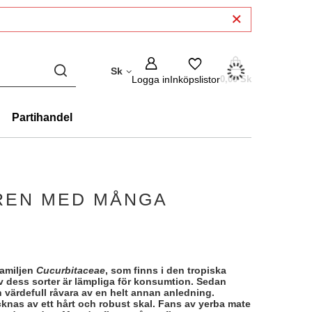
Sk
Logga in
Inköpslistor
0,00 Sk
Partihandel
UREN MED MÅNGA
familjen
Cucurbitaceae
, som finns i den tropiska
v dess sorter är lämpliga för konsumtion. Sedan
n värdefull råvara av en helt annan anledning.
nas av ett hårt och robust skal. Fans av yerba mate