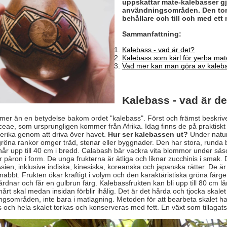
uppskattar mate-kalebasser gj
användningsområden. Den torka
behållare och till och med ett
Sammanfattning:
Kalebass - vad är det?
Kalebass som kärl för yerba mat
Vad mer kan man göra av kaleb
Kalebass - vad är de
 mer än en betydelse bakom ordet "kalebass". Först och främst beskriver
ceae, som ursprungligen kommer från Afrika. Idag finns de på praktiskt 
merika genom att driva över havet.
Hur ser kalebassen ut?
Under naturl
röna rankor omger träd, stenar eller byggnader. Den har stora, runda bl
når upp till 40 cm i bredd. Calabash bär vackra vita blommor under säso
r päron i form. De unga frukterna är ätliga och liknar zucchinis i smak
i Asien, inklusive indiska, kinesiska, koreanska och japanska rätter. De 
abbt. Frukten ökar kraftigt i volym och den karaktäristiska gröna färg
rdnar och får en gulbrun färg. Kalebassfrukten kan bli upp till 80 cm lå
 hårt skal medan insidan förblir ihålig. Det är det hårda och tjocka skal
gsområden, inte bara i matlagning. Metoden för att bearbeta skalet h
 och hela skalet torkas och konserveras med fett. En växt som tillagats