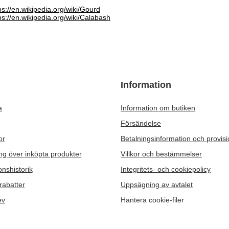
ps://en.wikipedia.org/wiki/Gourd
ps://en.wikipedia.org/wiki/Calabash
Information
a
Information om butiken
Försändelse
or
Betalningsinformation och provis
ng över inköpta produkter
Villkor och bestämmelser
onshistorik
Integritets- och cookiepolicy
rabatter
Uppsägning av avtalet
ev
Hantera cookie-filer