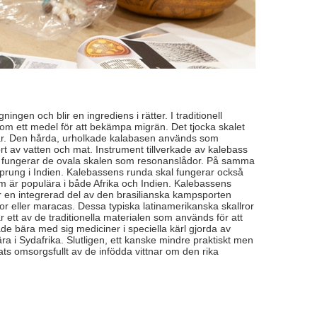
en och blir en ingrediens i rätter. I traditionell
om ett medel för att bekämpa migrän. Det tjocka skalet
bar. Den hårda, urholkade kalabasen används som
port av vatten och mat. Instrument tillverkade av kalebass
ka, fungerar de ovala skalen som resonanslådor. På samma
rsprung i Indien. Kalebassens runda skal fungerar också
om är populära i både Afrika och Indien. Kalebassens
är en integrerad del av den brasilianska kampsporten
or eller maracas. Dessa typiska latinamerikanska skallror
ett av de traditionella materialen som används för att
ade bära med sig mediciner i speciella kärl gjorda av
ra i Sydafrika. Slutligen, ett kanske mindre praktiskt men
ts omsorgsfullt av de infödda vittnar om den rika