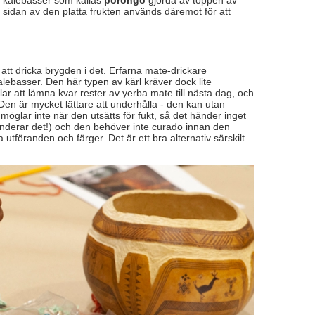
är kalebasser som kallas
porongo
gjorda av toppen av
sidan av den platta frukten används däremot för att
att dricka brygden i det. Erfarna mate-drickare
lebasser. Den här typen av kärl kräver dock lite
ar att lämna kvar rester av yerba mate till nästa dag, och
 Den är mycket lättare att underhålla - den kan utan
glar inte när den utsätts för fukt, så det händer inget
nderar det!) och den behöver inte curado innan den
tföranden och färger. Det är ett bra alternativ särskilt