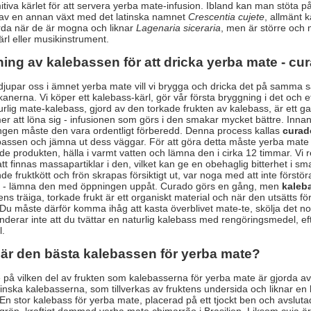
itiva kärlet för att servera yerba mate-infusion. Ibland kan man stöta 
s av en annan växt med det latinska namnet
Crescentia cujete
, allmänt 
da när de är mogna och liknar
Lagenaria siceraria
, men är större och 
kärl eller musikinstrument.
ing av kalebassen för att dricka yerba mate - cu
rdjupar oss i ämnet yerba mate vill vi brygga och dricka det på samma 
anerna. Vi köper ett kalebass-kärl, gör vår första bryggning i det och ef
aturlig mate-kalebass, gjord av den torkade frukten av kalebass, är ett
r att löna sig - infusionen som görs i den smakar mycket bättre. Innan
ngen måste den vara ordentligt förberedd. Denna process kallas
curad
bassen och jämna ut dess väggar. För att göra detta måste yerba mate b
de produkten, hälla i varmt vatten och lämna den i cirka 12 timmar. Vi
t finnas massapartiklar i den, vilket kan ge en obehaglig bitterhet i 
de fruktkött och frön skrapas försiktigt ut, var noga med att inte förs
äl - lämna den med öppningen uppåt. Curado görs en gång, men
kaleb
ns träiga, torkade frukt är ett organiskt material och när den utsätts fö
Du måste därför komma ihåg att kasta överblivet mate-te, skölja det nog
erar inte att du tvättar en naturlig kalebass med rengöringsmedel, e
l.
 är den bästa kalebassen för yerba mate?
på vilken del av frukten som kalebasserna för yerba mate är gjorda a
inska kalebasserna, som tillverkas av fruktens undersida och liknar en
n stor kalebass för yerba mate, placerad på ett tjockt ben och avslut