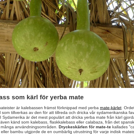
ass som kärl för yerba mate
ateister är kalebassen främst förknippad med yerba
mate-kärlet
. Orde
l som tillverkas av den för att tillreda och dricka vår sydamerikanska fa
I Sydamerika är det mest populärt att dricka yerba mate från kärl gjord
 även känd som kalebass, flaskkalebass eller calabaza, från det spans
 många användningsområden.
Dryckeskärlen för mate-te
kallades "c
 eller bambu utgjorde de en oumbärlig utrustning för varje indisk mateis