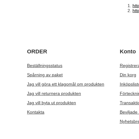
htt
htt
ORDER
Konto
Beställningsstatus
Registrer
Spårning av paket
Din korg
Jag vill göra ett klagomål om produkten
Inköpslist
Jag vill returnera produkten
Förteckni
Jag vill byta ut produkten
Transakti
Kontakta
Beviljade 
Nyhetsbr