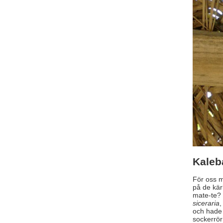
Kaleb
För oss m
på de kär
mate-te? 
siceraria
,
och hade
sockerrör