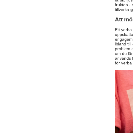
färsk, lj
frukten -
tillverka
g
Att mö
Ett yerba
uppskatta
engageman
ibland ti
problem d
om du läm
används f
för yerba