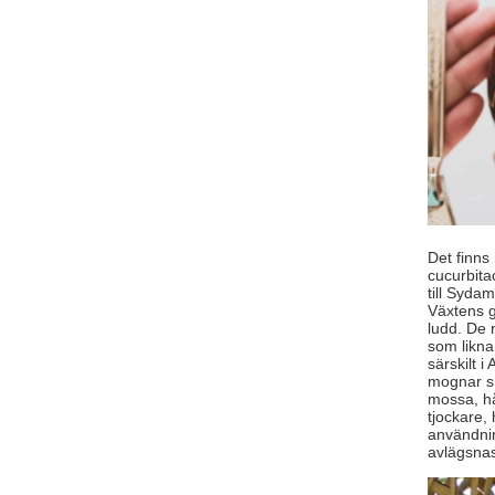
Det finns
cucurbita
till Syda
Växtens g
ludd. De 
som likna
särskilt 
mognar sn
mossa, hå
tjockare,
användnin
avlägsnas