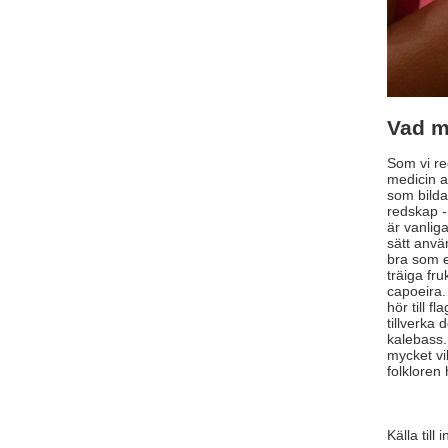
Vad m
Som vi re
medicin a
som bilda
redskap - 
är vanlig
sätt anvä
bra som e
träiga fr
capoeira.
hör till 
tillverka
kalebass.
mycket vi
folkloren 
Källa till 