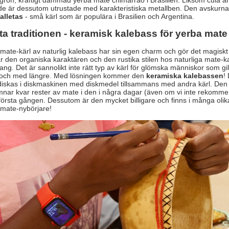
usgrön, kraftigt dammad yerba mate chimarrão i Brasilien. Liksom cuia 
 de är dessutom utrustade med karakteristiska metallben. Den avskurna 
alletas
- små kärl som är populära i Brasilien och Argentina.
ta traditionen - keramisk kalebass för yerba mate
 mate-kärl av naturlig kalebass har sin egen charm och gör det magiskt 
r den organiska karaktären och den rustika stilen hos naturliga mate-ka
g. Det är sannolikt inte rätt typ av kärl för glömska människor som gill
ll och med längre. Med lösningen kommer den
keramiska kalebassen
!
iskas i diskmaskinen med diskmedel tillsammans med andra kärl. Den mö
nar kvar rester av mate i den i några dagar (även om vi inte rekomme
örsta gången. Dessutom är den mycket billigare och finns i många olika u
 mate-nybörjare!