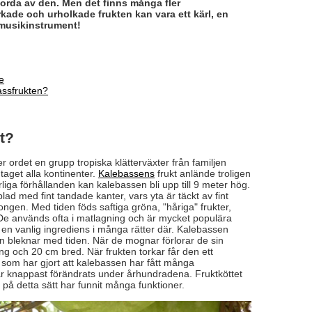
orda av den. Men det finns många fler
de och urholkade frukten kan vara ett kärl, en
 musikinstrument!
e
assfrukten?
t?
 ordet en grupp tropiska klätterväxter från familjen
taget alla kontinenter.
Kalebassens
frukt anlände troligen
iga förhållanden kan kalebassen bli upp till 9 meter hög.
ad med fint tandade kanter, vars yta är täckt av fint
ngen. Med tiden föds saftiga gröna, "håriga" frukter,
. De används ofta i matlagning och är mycket populära
är en vanlig ingrediens i många rätter där. Kalebassen
en bleknar med tiden. När de mognar förlorar de sin
ng och 20 cm bred. När frukten torkar får den ett
et som har gjort att kalebassen har fått många
ar knappast förändrats under århundradena. Fruktköttet
 på detta sätt har funnit många funktioner.