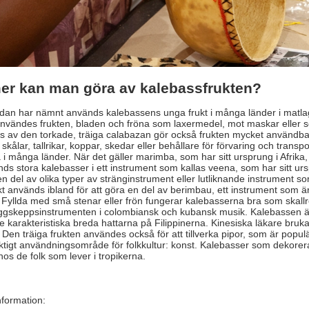
er kan man göra av kalebassfrukten?
dan har nämnt används kalebassens unga frukt i många länder i matlagning
nvändes frukten, bladen och fröna som laxermedel, mot maskar eller s
s av den torkade, träiga calabazan gör också frukten mycket använd
skålar, tallrikar, koppar, skedar eller behållare för förvaring och trans
a i många länder. När det gäller marimba, som har sitt ursprung i Afri
nds stora kalebasser i ett instrument som kallas veena, som har sitt u
n del av olika typer av stränginstrument eller lutliknande instrument s
ukt används ibland för att göra en del av berimbau, ett instrument som 
 Fyllda med små stenar eller frön fungerar kalebasserna bra som skallr
flaggskeppsinstrumenten i colombiansk och kubansk musik. Kalebassen är 
 de karakteristiska breda hattarna på Filippinerna. Kinesiska läkare bruk
 Den träiga frukten användes också för att tillverka pipor, som är populä
ktigt användningsområde för folkkultur: konst. Kalebasser som dekorera
hos de folk som lever i tropikerna.
information: