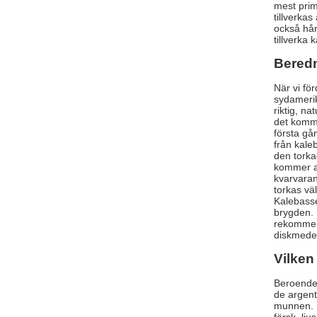
mest prim
tillverka
också hår
tillverka 
Beredn
När vi fö
sydamerik
riktig, n
det komme
första gå
från kale
den torka
kommer at
kvarvaran
torkas v
Kalebasse
brygden. 
rekommend
diskmede
Vilken
Beroende 
de argent
munnen. E