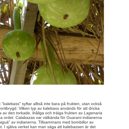
t "kalebass" syftar alltså inte bara på frukten, utan också
voritbrygd. Vilken typ av kalebass används för att dricka
a av den torkade, ihåliga och träiga frukten av
Lagenaria
ka ordet. Calabazas var välkända för Guarani-indianerna
aiguá" av indianerna. Tillsammans med bombillor av
t. I själva verket kan man säga att kalebassen är det