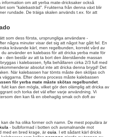
på information om att yerba mate-dricksaker också
känt som "kalebasträd". Frukterna från denna växt blir
mer rundade. De träiga skalen används t.ex. för att
rado
sätt som dess första, ursprungliga användare -
ter några minuter visar det sig att något har gått fel. En
 ganska krävande kärl, men regelbunden, korrekt vård av
 du använder en kalebass för att dricka yerba mate för
o
- den består av att ta bort den återstående massan
ryggas i kalebassen, fylla behållaren cirka 2/3 full med
 rekommenderar absolut inte att dricka denna brygd! Det
smaken. När kalebassen har tömts måste den sköljas och
töra väggarna. Efter denna process måste kalebassen
assen för yerba mate måste skötas regelbundet
.
r fukt kan den mögla, vilket gör den olämplig att dricka av
grant och torka det väl efter varje användning. Vi
ftersom den kan få en obehaglig smak och doft av
v kan de ha olika former och namn. De mest populära är
kula
- bulbformad i botten och avsmalnande mot
ad med en bred krage, är
cuia
. I ett sådant kärl dricks